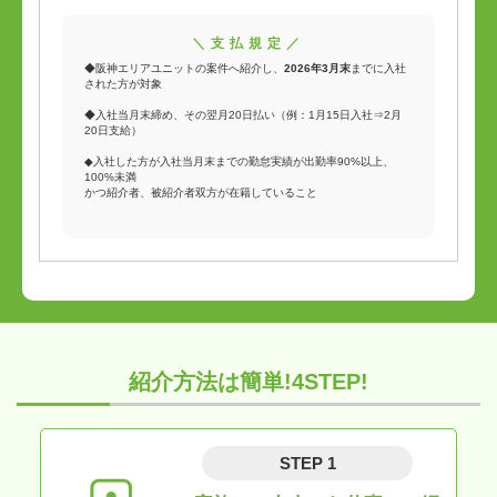
＼支払規定／
◆阪神エリアユニットの案件へ紹介し、
2026年3月末
までに入社
された方が対象
◆入社当月末締め、その翌月20日払い（例：1月15日入社⇒2月
20日支給）
◆入社した方が入社当月末までの勤怠実績が出勤率90%以上、
100%未満
かつ紹介者、被紹介者双方が在籍していること
紹介方法は簡単!4STEP!
STEP 1