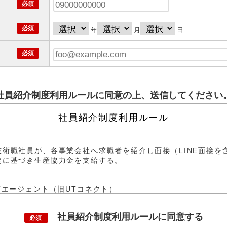
年
月
日
社員紹介制度利用ルールに同意の上、送信してください
社員紹介制度利用ルール
術職社員が、各事業会社へ求職者を紹介し面接（LINE面接を
定に基づき生産協力金を支給する。
Tエージェント（旧UTコネクト）
 UTエイム/UTエージェント（旧UTコネクト）に在籍する技術
て入社された方）： UTエイム/UTエージェント（旧UTコネ
社員紹介制度利用ルールに同意する
必須