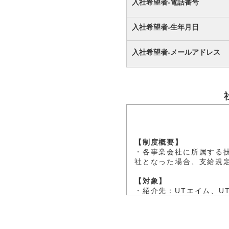
入社希望者-電話番号
入社希望者-生年月日
入社希望者-メールアドレス
【制度概要】
・各事業会社に所属する技
社となった場合、支給規
【対象】
・紹介先：UTエイム、U
・紹介者（UT在籍者）：
・被紹介者（ご紹介を受け
社員