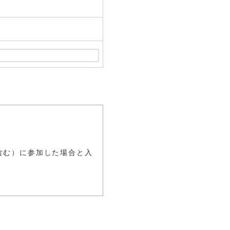
。
含む）に参加した場合と入
職社員
クト）に入社された技術職