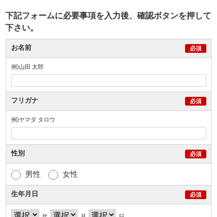
下記フォームに必要事項を入力後、確認ボタンを押して
下さい。
お名前
例)山田 太郎
フリガナ
例)ヤマダ タロウ
性別
男性
女性
生年月日
年
月
日