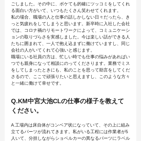
ごしました。その中に、ボケても的確にツッコミをしてくれ
る面白い方がいて、いつもたくさん笑わせてくれます。
私の場合、職場の人と仕事の話しかしない日々だったら、き
っと気疲れをしてしまうと思います。新卒時に入社した会社
では、コロナ禍のリモートワークによって、コミュニケーシ
ョンの取りづらさを実感しました。今は楽しい話ができる人
たちに囲まれて、一人で抱え込まずに働けていますし、同じ
会社の人がいてくれて心強いと感じます。
職場にいる社員の方は、忙しい時でも仕事の悩みがあればい
つでも親身になって相談にのってくださります。業務でミス
をしてしまったときにも、私のことを思って助言をしてくだ
さるので、ここで頑張りたいと思えますし、このような方々
と一緒に働けて幸せです。
Q.KM中宮大池CLの仕事の様子を教えて
ください。
A.工場内は床自体がコンベア状になっていて、その上に組み
立てるパーツが流れてきます。私がいる工程には作業者が5
人いて、分担しながらショベルカーの異なるパーツにラベル