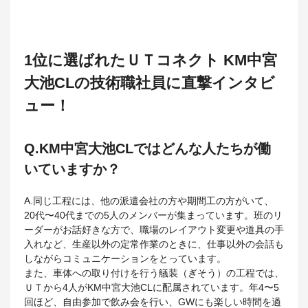
1位に選ばれたＵＴコネクト KM中宮
大池CLの技術職社員に直撃インタビ
ュー！
Q.KM中宮大池CLではどんな人たちが働
いていますか？
A.同じ工程には、他の派遣会社の方や期間工の方がいて、
20代〜40代までの5人のメンバーが集まっています。班のリ
ーダーがお話好きな方で、職場のレイアウト変更や道具の手
入れなど、生産以外の定常作業のときに、仕事以外の会話も
しながらコミュニケーションをとっています。
また、車体への取り付けを行う艤装（ぎそう）の工程では、
ＵＴから4人がKM中宮大池CLに配属されています。年4〜5
回ほど、自由参加で飲み会を行い、GWにも楽しい時間を過