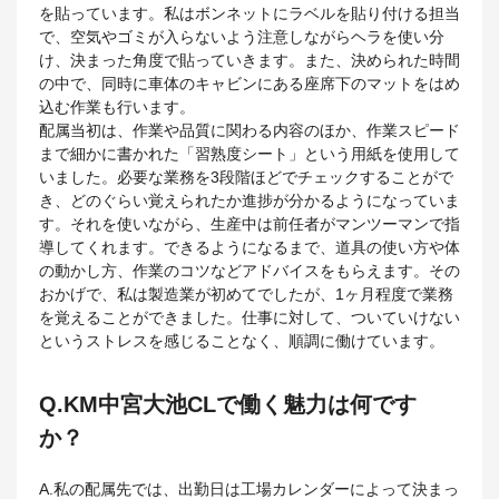
を貼っています。私はボンネットにラベルを貼り付ける担当
で、空気やゴミが入らないよう注意しながらヘラを使い分
け、決まった角度で貼っていきます。また、決められた時間
の中で、同時に車体のキャビンにある座席下のマットをはめ
込む作業も行います。
配属当初は、作業や品質に関わる内容のほか、作業スピード
まで細かに書かれた「習熟度シート」という用紙を使用して
いました。必要な業務を3段階ほどでチェックすることがで
き、どのぐらい覚えられたか進捗が分かるようになっていま
す。それを使いながら、生産中は前任者がマンツーマンで指
導してくれます。できるようになるまで、道具の使い方や体
の動かし方、作業のコツなどアドバイスをもらえます。その
おかげで、私は製造業が初めてでしたが、1ヶ月程度で業務
を覚えることができました。仕事に対して、ついていけない
というストレスを感じることなく、順調に働けています。
Q.KM中宮大池CLで働く魅力は何です
か？
A.私の配属先では、出勤日は工場カレンダーによって決まっ