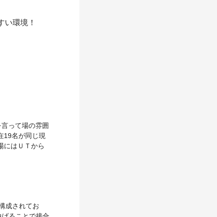
すい環境！
を言って場の雰囲
19名が同じ現
場にはＵＴから
構成されてお
曲げることで接合