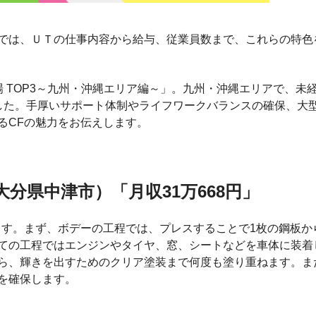
では、ＵＴの仕事内容から給与、従業員数まで、これらの特色
 TOP3～九州・沖縄エリア編～」。九州・沖縄エリアで、未
した。手厚いサポート体制やライフワークバランスの確保、大
るCFの魅力をお伝えします。
大分県中津市）「月収31万668円」
ます。まず、ボデーの工程では、プレスすることで1枚の鋼板か
ての工程ではエンジンやタイヤ、窓、シートなどを車体に装着
ら、輝きを出すためのクリア塗装まで何度も塗り重ねます。ま
を確保します。