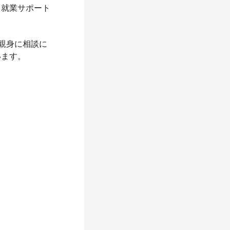
う就業サポート
親身に相談に
います。