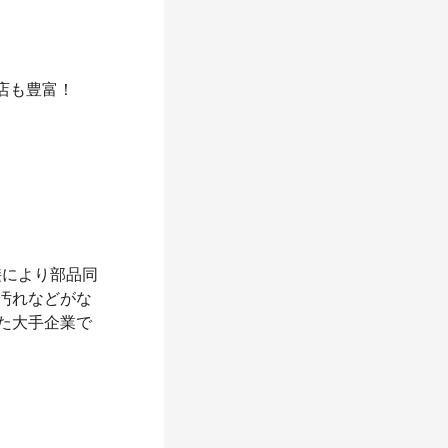
店も豊富！
接により部品同
汚れなどがな
た大手企業で