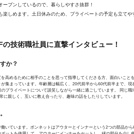
オープンしているので、暮らしやすさ抜群！
も楽しめます。土日休みのため、プライベートの予定も立てや
CFの技術職社員に直撃インタビュー！
ますか？
質を高めるために相手のことを思って指導してくださる方、面白いこと
が集まっています。年齢層は幅広く、20代前半から60代前半まで、現在
のプライベートについて談笑しながら一緒に過ごしています。 同じ職
非常に親しく、互いに教え合ったり、趣味の話をしたりしています。
い。
で働いています。ボンネットはアウターとインナーという2つの部品から
ロボットを使用して、アウターにインナーをセットし、縁の部分を少し