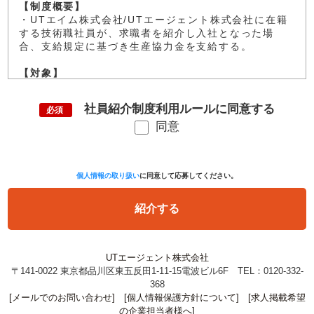
【制度概要】
・UTエイム株式会社/UTエージェント株式会社に在籍
する技術職社員が、求職者を紹介し入社となった場
合、支給規定に基づき生産協力金を支給する。
【対象】
・UTエイム株式会社/UTエージェント株式会社に在籍
する技術職社員
社員紹介制度利用ルールに同意する
必須
・被紹介者（ご紹介を受けて入社された方）： UTエー
同意
ジェント水戸AU管轄エリアに入社された技術職社員
【支給金額】
◆入社した方が出勤率90%以上、100%未満かつ紹介
個人情報の取り扱い
に同意して応募してください。
者、被紹介者双方が在籍している場合
L紹介者：15万円、入社した方：10万円
※従来の入社祝い金通りの金額を生産協力金として支
給します。
※入社月末締め、その翌月の20日払い
※勤怠実績の算出について
UTエージェント株式会社
・勤怠実績＝稼働時間*1／所定時間
〒141-0022 東京都品川区東五反田1-11-15電波ビル6F TEL：0120-332-
*1 稼働時間：出勤、法定内残業、法定外残業、休日
368
出勤
[メールでのお問い合わせ]
[個人情報保護方針について]
[求人掲載希望
※稼働時間から控除される項目
の企業担当者様へ]
・欠勤 ・遅刻 ・早退（インフルエンザ、感染症、