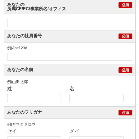
あなたの
所属CF/FC/事業所名/オフィス
あなたの社員番号
例)Abc123d
あなたの名前
例)山田 太郎
姓
名
あなたのフリガナ
例)ヤマダ タロウ
セイ
メイ