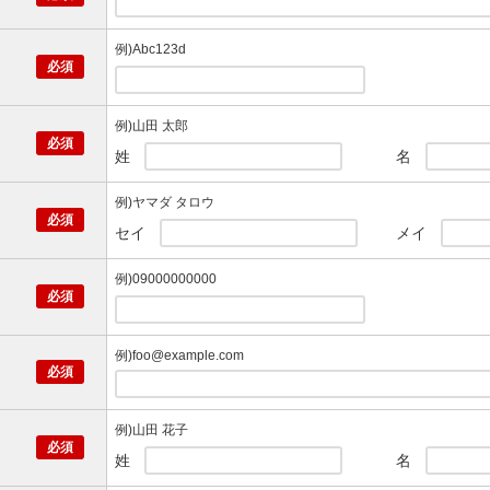
例)Abc123d
例)山田 太郎
姓
名
例)ヤマダ タロウ
セイ
メイ
例)09000000000
例)foo@example.com
例)山田 花子
姓
名