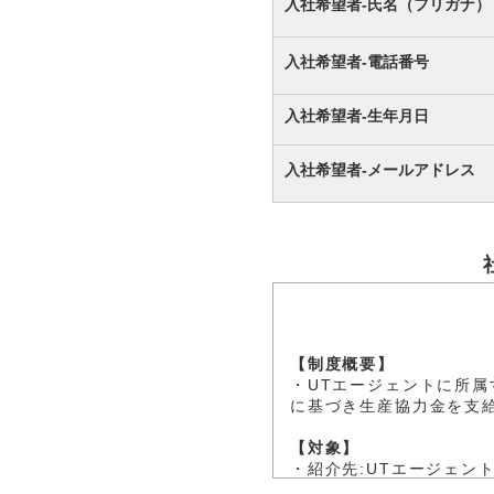
入社希望者-氏名（フリガナ）
入社希望者-電話番号
入社希望者-生年月日
入社希望者-メールアドレス
【制度概要】
・UTエージェントに所
に基づき生産協力金を支
【対象】
・紹介先:UTエージェン
・紹介者(UT在籍者)：