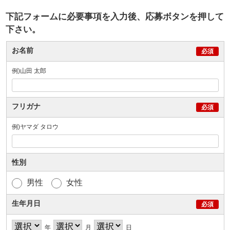
下記フォームに必要事項を入力後、応募ボタンを押して
下さい。
お名前
例)山田 太郎
フリガナ
例)ヤマダ タロウ
性別
男性
女性
生年月日
年
月
日