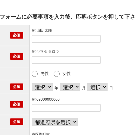
フォームに必要事項を入力後、応募ボタンを押して下
例)山田 太郎
例)ヤマダ タロウ
男性
女性
年
月
日
例)09000000000
市区郡町村