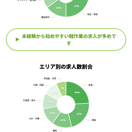
ピッキング・軽作業
22%
15%
検品・検査
機械操作
未経験から始めやすい軽作業の求人が多めで
す
エリア別の求人数割合
甲信越・北陸
中国・四国
東海
7%
10%
24%
北海道・東北
11%
12%
22%
九州・沖縄
関東
14%
関西