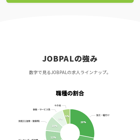
JOBPALの強み
数字で見るJOBPALの求人ラインナップ。
職種の割合
その他
事務・サービス系
加工・組付け
5%
8%
技能工(溶接・旋盤等)
28%
10%
12%