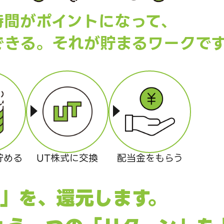
時間がポイントになって、
できる。
それが貯まるワークで
貯める
UT株式に
交換
配当金を
もらう
」を、還元します。