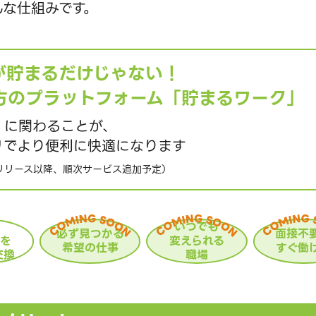
んな仕組みです。
が貯まるだけじゃない！
方のプラットフォーム
「貯まるワーク」
」に関わることが、
リでより便利に快適になります
ろリリース以降、順次サービス追加予定）
いつでも
必ず見つかる
面接不
トを
変えられる
希望の仕事
すぐ働
交換
職場