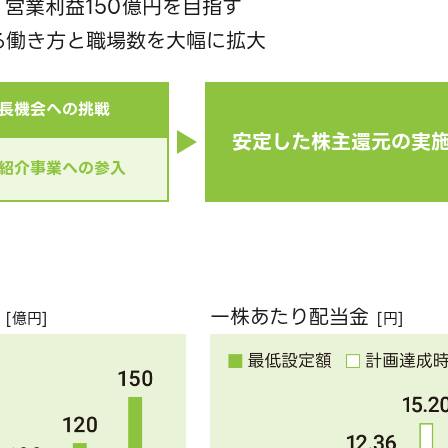
、営業利益150億円を目指す
る働き方と職場数を大幅に拡大
長機会への挑戦
安定した株主還元の実
紹介事業への参入
一株あたり配当金
[億円]
[円]