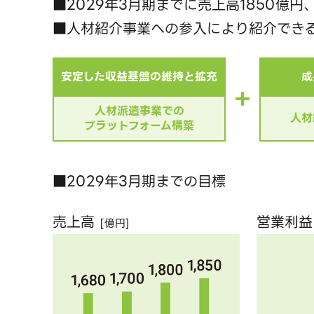
■2029年3月期までに売上高1850億円
■人材紹介事業への参入により紹介でき
安定した収益基盤の維持と拡充
成
＋
人材派遣事業での
人材
プラットフォーム構築
■2029年3月期までの目標
売上高
営業利益
[億円]