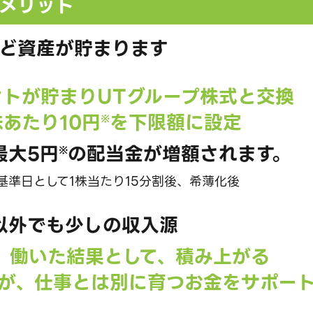
メリット
ど資産が貯まります
ントが貯まり
UTグループ株式と交換
株あたり
10円
を下限額に設定
※
最大5円
の配当金が増額されます。
※
を基準日として
1株当たり15分割後、希薄化後
以外でも少しの収入源
、
働いた結果として、積み上がる
が、
仕事とは別に育つお金をサポー