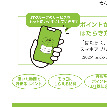
そ
UTグループのサービスを
もっと使いやすくしていきます
ポイント
はたらき
「はたらく
スマホアプ
（2026年夏ご
貯めた
働いた時間で
その日に
ポイン
貯まるポイント
もらえる給料
UT株に